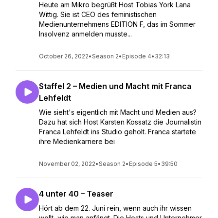
Heute am Mikro begrüßt Host Tobias York Lana
Wittig. Sie ist CEO des feministischen
Medienunternehmens EDITION F, das im Sommer
Insolvenz anmelden musste...
October 26, 2022
•
Season 2
•
Episode 4
•
32:13
Staffel 2 – Medien und Macht mit Franca
Lehfeldt
Wie sieht's eigentlich mit Macht und Medien aus?
Dazu hat sich Host Karsten Kossatz die Journalistin
Franca Lehfeldt ins Studio geholt. Franca startete
ihre Medienkarriere bei
November 02, 2022
•
Season 2
•
Episode 5
•
39:50
4 unter 40 – Teaser
Hört ab dem 22. Juni rein, wenn auch ihr wissen
wollt, wie man anfängt. Die Hosts und Unternehmer